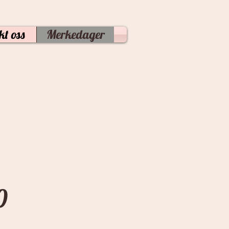
kt oss
Merkedager
0